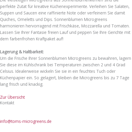
perfekte Zutat für kreative Küchenexperimente. Verleihen Sie Salaten,
Suppen und Saucen eine raffinierte Note oder verfeinern Sie damit
Quiches, Omeletts und Dips. Sonnenblumen Microgreens
harmonieren hervorragend mit Frischkäse, Mozzarella und Tomaten.
Lassen Sie Ihrer Fantasie freien Lauf und peppen Sie Ihre Gerichte mit
dem farbenfrohen Kraftpaket auf!
Lagerung & Haltbarkeit:
Um die Frische Ihrer Sonnenblumen Microgreens zu bewahren, lagern
Sie diese im Kühlschrank bei Temperaturen zwischen 2 und 4 Grad
Celsius. Idealerweise wickeln Sie sie in ein feuchtes Tuch oder
Küchenpapier ein. So gelagert, bleiben die Microgreens bis zu 7 Tage
lang frisch und knackig.
Zur Übersicht
Kontakt
Toms microgreens
Tel.: 0172 84 25 420
info@toms-microgreens.de
Inhaber Thomas Fischer