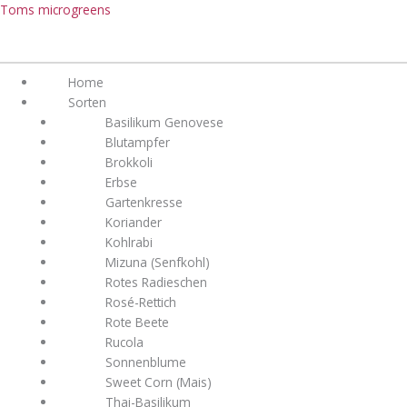
Zum
Menü
Menü
Toms microgreens
Inhalt
springen
Home
Sorten
Basilikum Genovese
Blutampfer
Brokkoli
Erbse
Gartenkresse
Koriander
Kohlrabi
Mizuna (Senfkohl)
Rotes Radieschen
Rosé-Rettich
Rote Beete
Rucola
Sonnenblume
Sweet Corn (Mais)
Thai-Basilikum