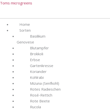
Zum
Menü
Menü
Toms microgreens
Inhalt
springen
Home
Sorten
Basilikum
Genovese
Blutampfer
Brokkoli
Erbse
Gartenkresse
Koriander
Kohlrabi
Mizuna (Senfkohl)
Rotes Radieschen
Rosé-Rettich
Rote Beete
Rucola