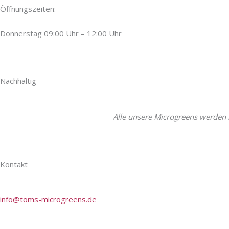
Öffnungszeiten:
Donnerstag 09:00 Uhr – 12:00 Uhr
Nachhaltig
Alle unsere Microgreens werden 
Kontakt
Toms microgreens
Tel.: 0172 84 25 420
info@toms-microgreens.de
Inhaber Thomas Fischer
Wiedemannstraße 2