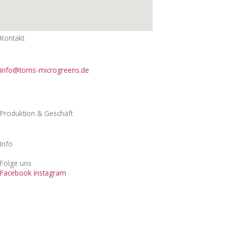
Kontakt
Toms microgreens
Tel.: 0172 84 25 420
info@toms-microgreens.de
Inhaber Thomas Fischer
Wiedemannstraße 2
88131 Lindau
Produktion & Geschäft
Zechwaldstraße 1
88131 Lindau
Info
Menü
Folge uns
Facebook
Instagram