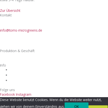
Zur Übersicht
Kontakt
Toms microgreens
Tel.: 0172 84 25 420
info@toms-microgreens.de
Inhaber Thomas Fischer
Wiedemannstraße 2
88131 Lindau
Produktion & Geschäft
Zechwaldstraße 1
88131 Lindau
Info
Impressum
Datenschutzerklärung
AGB
Folge uns
Facebook
Instagram
Diese Website benutzt Cookies. Wenn du die Website weiter nutzt,
gehen wir von deinem Einverständnis aus.
OK