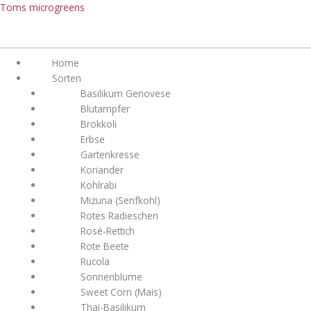
Zum
Menü
Menü
Toms microgreens
Inhalt
springen
Home
Sorten
Basilikum Genovese
Blutampfer
Brokkoli
Erbse
Gartenkresse
Koriander
Kohlrabi
Mizuna (Senfkohl)
Rotes Radieschen
Rosé-Rettich
Rote Beete
Rucola
Sonnenblume
Sweet Corn (Mais)
Thai-Basilikum